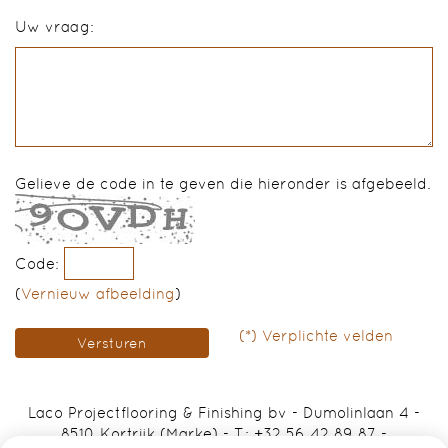
Uw vraag:
Gelieve de code in te geven die hieronder is afgebeeld.
Code:
(
Vernieuw afbeelding
)
(*) Verplichte velden
Laco Projectflooring & Finishing bv
-
Dumolinlaan 4
-
8510 Kortrijk (Marke)
-
T.:
+32 56 42 89 87
-